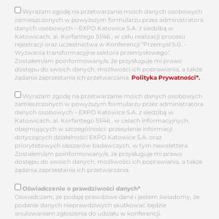
Wyrażam zgodę na przetwarzanie moich danych osobowych
zamieszczonych w powyższym formularzu przez administratora
danych osobowych – EXPO Katowice S.A. z siedzibą w
Katowicach, al. Korfantego 51/46 , w celu realizacji procesu
rejestracji oraz uczestnictwa w Konferencji "Przemysł 5.0. -
Wyzwania transformacyjne sektora przemysłowego".
Zostałem/am poinformowany/a, że przysługuje mi prawo
dostępu do swoich danych, możliwości ich poprawiania, a także
żądania zaprzestania ich przetwarzania.
Polityka Prywatności*.
Wyrażam zgodę na przetwarzanie moich danych osobowych
zamieszczonych w powyższym formularzu przez administratora
danych osobowych – EXPO Katowice S.A. z siedzibą w
Katowicach, al. Korfantego 51/46 , w celach informacyjnych,
obejmujących w szczególności: przesyłanie informacji
dotyczących działalności EXPO Katowice S.A. oraz
priorytetowych obszarów badawczych, w tym newslettera.
Zostałem/am poinformowany/a, że przysługuje mi prawo
dostępu do swoich danych, możliwości ich poprawiania, a także
żądania zaprzestania ich przetwarzania.
Oświadczenie o prawdziwości danych*
Oświadczam, że podaję prawdziwe dane i jestem świadomy, że
podanie danych nieprawdziwych skutkować będzie
anulowaniem zgłoszenia do udziału w konferencji.