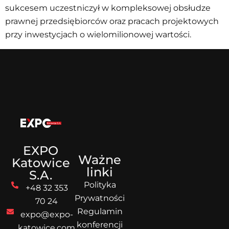
sukcesem uczestniczył w kompleksowej obsłudze
prawnej przedsiębiorców oraz pracach projektowych
przy inwestycjach o wielomilionowej wartości.
EXPO
Ważne
Katowice
linki
S.A.
Polityka
+48 32 353
Prywatności
70 24
Regulamin
expo@expo-
konferencji
katowice.com